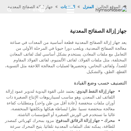
الموقع الحالي:
المنزل
المنتجات
جهاز إزالة الصفائح المعدنية
en
جهاز إزالة الصفائح المعدنية
يعد جهاز إزالة الصفائح المعدنية قطعة أساسية من المعدات في صناعة
معالجة الصفائح المعدنية، ويلعب دورا حيويا في المرحلة الأولى من
التعامل مع ملفات المعادن. يستخدم بشكل أساسي لفك لفائف المعادن
المختلفة، مثل ملفات الفولاذ، لفائف الألمنيوم، لفائف الفولاذ المقاوم
للصدأ، ولفائف النحاس، وتحضيرها لعمليات المعالجة اللاحقة مثل التسوية،
القطع، الطق، والتشكيل.
التصنيف حسب وضع القيادة
جهاز إزالة النفط اليدوي
: يعتمد على القوة اليدوية لتدوير عمود إزالة
اللفائف لف المعدن. وهو مناسب لسيناريوهات الإنتاج الصغيرة ذات
أوزان ملفات منخفضة (عادة أقل من طن واحد) ومتطلبات كفاءة
معالجة منخفضة نسبيا. نظرا لبساطة هيكلها وتكلفتها المنخفضة،
غالبا ما تستخدم في الورش الصغيرة أو المؤسسات الناشئة.
محرك - جهاز إزالة الرقائق المدفوع
: مزود بمحرك كهربائي كمصدر
للطاقة، يمكنه تفك الملفات المعدنية تلقائيا. يتيح المحرك سرعة