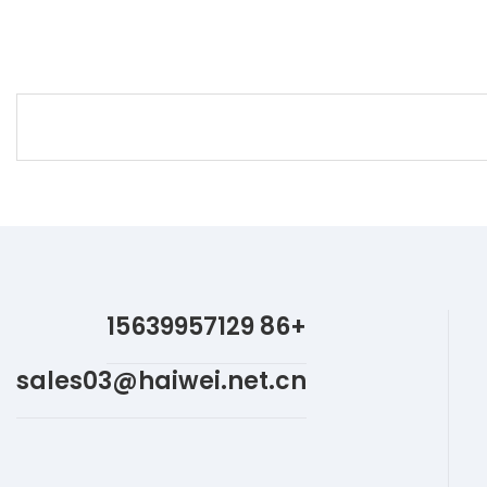
+86 15639957129
sales03@haiwei.net.cn