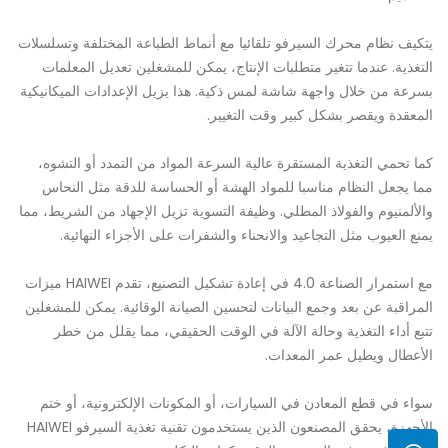
يتكيف نظام محرك السيرفو تلقائيا مع أنماط الطباعة المختلفة وتسلسلات
التغذية. عندما تتغير متطلبات الإنتاج، يمكن للمشغلين تعديل المعلمات
بسرعة من خلال واجهة شاشة لمس ذكية. هذا يزيل الإعدادات الميكانيكية
المعقدة ويقصر بشكل كبير وقت التغيير.
كما تحمي التغذية المستقرة عالية السرعة المواد من التمدد أو التشوه،
مما يجعل النظام مناسبا للمواد الهشة أو الحساسة للدقة مثل النحاس
والألمنيوم والفولاذ المطلي. وظيفة التسوية تزيل الإجهاد من الشريط، مما
يمنع العيوب مثل التجاعيد والانحناء والشفرات على الأجزاء النهائية.
مع استمرار الصناعة 4.0 في إعادة تشكيل التصنيع، تقدم HAIWEI ميزات
المراقبة عن بعد وجمع البيانات لتحسين الصيانة الوقائية. يمكن للمشغلين
تتبع أداء التغذية وحالة الآلة في الوقت الحقيقي، مما يقلل من خطر
الأعطال ويطيل عمر المعدات.
سواء في قطع المعادن في السيارات، أو المكونات الإلكترونية، أو ختم
الأجهزة، يحقق المصنعون الذين يستخدمون تقنية تغذية السيرفو HAIWEI