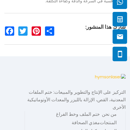
مزايا تنافسية في السرعة والدقة وكفاءة التكلفة.
شارك هذا المنشور:
F
T
P
S
a
w
i
h
c
i
n
a
e
t
t
r
b
t
e
e
o
e
r
o
r
e
k
s
t
التركيز على الإنتاج والتطوير والمبيعات: ختم الملفات
المعدنية، القص، الإزالة بالليزر والمعدات الأوتوماتيكية
الأخرى
من نحن
ختم الملف وخط الفراغ
المنتجات
مغذي الصحافة