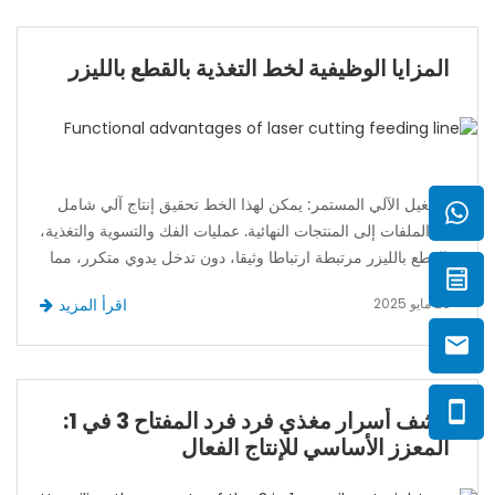
المزايا الوظيفية لخط التغذية بالقطع بالليزر
التشغيل الآلي المستمر: يمكن لهذا الخط تحقيق إنتاج آلي شامل
من الملفات إلى المنتجات النهائية. عمليات الفك والتسوية والتغذية،
والقطع بالليزر مرتبطة ارتباطا وثيقا، دون تدخل يدوي متكرر، مما
يقلل بشكل كبير من وقت التوقف أثناء الإنتاج. خذ شركة معالجة
26 مايو 2025
اقرأ المزيد
المعادن كمثال. بعد إدخال خط قطع الليزر المفك والتسوية
والتغذية، أصبح من الممكن الآن إكمال عملية معالجة الألواح التي
كانت تتطلب في الأصل عمليات متعددة وتعاون متعدد ووقت
طويل بواسطة المعدات، كما تم تحسين كفاءة الإنتاج عدة مرات
كشف أسرار مغذي فرد فرد المفتاح 3 في 1:
مقارنة بالماضي.
المعزز الأساسي للإنتاج الفعال