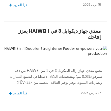
عملية الإنتاج، ويفضل من قبل العديد من الشركات. ومع ذلك، هناك
15 أبريل 2025
اقرأ المزيد
مجموعة واسعة من المنتجات في السوق. كيف تختار جهازا يلبي
احتياجاتك؟ فيما يلي مقدمة مفصلة للجميع.
مغذي جهاز ديكوايل 3 في 1 HAIWEI يعزز
إنتاجك
يجمع مغذي جهاز إزالة الديكويل 3 في 1 من HAIWEI بين دقة
سيرفو (±0.03 مم) وتشخيصات الذكاء الاصطناعي لتصنيع السيارات
وبطاريات الليثيوم. يوفر توفير الطاقة المعتمد من TÜV (22٪)
والتحكم المزدوج في السيرفو تسطيا بنسبة 0.1 مم/م على ملفات
27 مارس 2025
اقرأ المزيد
الألمنيوم العريضة. محسن للعمليات على مدار الساعة مع صيانة
تنبؤية.