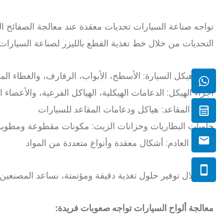
تواجه صناعة السيارات تحديات معقدة عند معالجة الصفائح الم
التحديات من خلال خط تغذية القطع بالليزر لصناعة السيارا
ألواح هيكل السيارة: الأسطح، الأبواب، الرفارف، والغطاء ال
أجزاء الهيكل: الدعامات الهيكلية، الهياكل الفرعية، والأعضاء 
هياكل المقاعد: هياكل ودعامات المقاعد للسيارات
حاويات البطاريات وخزانات الزيت: مكونات مقطوعة ومطوية
أنظمة العادم: أشكال معقدة وأنواع متعددة من المواد
من خلال توفير حلول تغذية دقيقة ومؤتمتة، نساعد المصنعين ع
معالجة ألواح السيارات تواجه صعوبات فريدة: