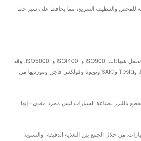
ديهية للفحص والتنظيف السريع، مما يحافظ على سير خط
بصفتنا خط تغذية لقطع الليزر موثوق لمنتج تصنيع السيارات، نجلب أكثر من 15 عاما من الخبرة الدولية والخبرة التقنية. نحن نحمل شهادات ISO9001 و ISO14001 و ISO50001، وقد
طبقنا أنظمة ERP وCRM وMES لضمان الجودة وقابلية التتبع. تخدم معداتنا شركات تصنيع السيارات الرائدة مثل BYD وJeely وTesla وSAIC وتويوتا وفولكس فاجن ومورديها من
 القطع بالليزر لصناعة السيارات ليس مجرد مغذي
—
إنها
ات. من خلال الجمع بين التغذية الدقيقة، والتسوية