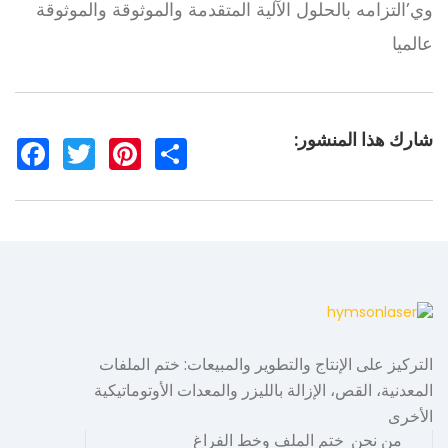
وي
’
التزامه بالحلول الآلية المتقدمة والموثوقة والموثوقة
عالميا
شارك هذا المنشور:
F
T
P
S
a
w
i
h
c
i
n
a
e
t
t
r
b
t
e
e
o
e
r
o
r
e
k
s
t
التركيز على الإنتاج والتطوير والمبيعات: ختم الملفات
المعدنية، القص، الإزالة بالليزر والمعدات الأوتوماتيكية
الأخرى
من نحن
ختم الملف وخط الفراغ