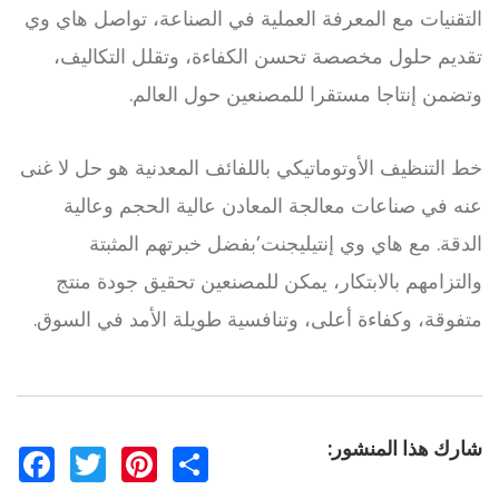
التقنيات مع المعرفة العملية في الصناعة، تواصل هاي وي
تقديم حلول مخصصة تحسن الكفاءة، وتقلل التكاليف،
وتضمن إنتاجا مستقرا للمصنعين حول العالم.
خط التنظيف الأوتوماتيكي باللفائف المعدنية هو حل لا غنى
عنه في صناعات معالجة المعادن عالية الحجم وعالية
الدقة. مع هاي وي إنتيليجنت
’
بفضل خبرتهم المثبتة
والتزامهم بالابتكار، يمكن للمصنعين تحقيق جودة منتج
متفوقة، وكفاءة أعلى، وتنافسية طويلة الأمد في السوق.
شارك هذا المنشور:
F
T
P
S
a
w
i
h
c
i
n
a