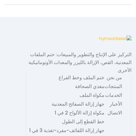
e
t
t
r
b
t
e
e
o
e
r
o
r
e
k
s
t
التركيز على الإنتاج والتطوير والمبيعات: ختم الملفات
المعدنية، القص، الإزالة بالليزر والمعدات الأوتوماتيكية
الأخرى
من نحن
ختم الملف وخط الفراغ
المنتجات
مغذي الصحافة
الخدمات
مكواة الملف
الأخبار
جهاز إزالة الصفائح المعدنية
الاتصال
مكواة إزالة الألواح 2 في 1
خط القطع إلى الطول
جهاز إزالة اللفائف-مفرد-تغذية 3 في 1