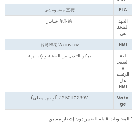
PLC
三菱 ميتسوبيشي
الجهد
施耐德 شنايدر
المنخف
ض
台湾维纶:Weinview
HMI
لغة
يمكن التبديل بين الصينية والإنجليزية
الصفح
ة
الرئيسي
ة ل
HMI
Vota
3P 50HZ 380V (أو جهد محلي)
ge
* المحتويات قابلة للتغيير دون إشعار مسبق.