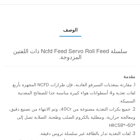
الوصف
سلسلة Ncfd Feed Servo Roll Feed ذات اللفتين
المزدوجة.
مقدمة
1. مقارنة بمغذيات السيرفو العادية، فإن طرازات NCFD المجهزة بأربع
لفات تغذية و4 أسطوانات هواء كبيرة مناسبة جدا للصفائح المعدنية
السميكة.
2. جميع بكرات التغذية مصنوعة من 40Cr، وتم الانتهاء من تصنيع دقيق،
ومعالجة حرارية، ومطلية بالكروم الصلب وطحنة. الصلابة تصل إلى
HRC58°~60°
3. لفات التغذية تدار بالطاقة عبر سلسلة تروس دقيقة.