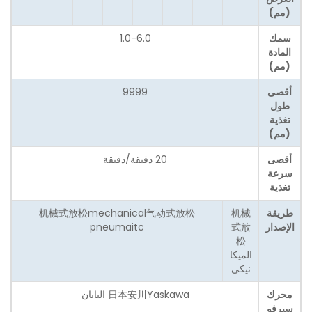
(مم)
سمك
1.0-6.0
المادة
(مم)
أقصى
9999
طول
تغذية
(مم)
أقصى
20 دقيقة/دقيقة
سرعة
تغذية
طريقة
机械
机械式放松mechanical气动式放松
الإصدار
式放
pneumaitc
松
الميكا
نيكي
محرك
日本安川Yaskawa اليابان
سيرفو