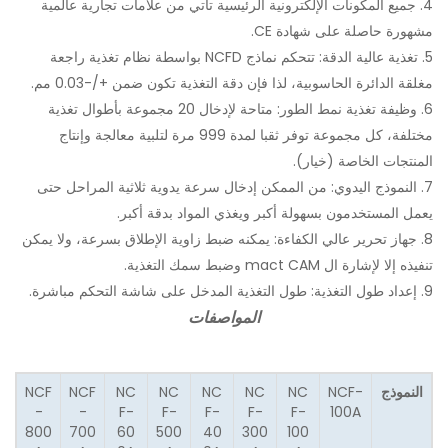
4. جميع المكونات الإلكترونية الرئيسية تأتي من علامات تجارية عالمية
مشهورة حاصلة على شهادة CE.
5. تغذية عالية الدقة: تتحكم نماذج NCFD بواسطة نظام تغذية راجعة
مغلقة الدائرة الحاسوبية، لذا فإن دقة التغذية تكون ضمن +/-0.03 مم.
6. وظيفة تغذية نمط الطور: متاحة لإدخال 20 مجموعة بأطوال تغذية
مختلفة، كل مجموعة توفر ثقبا لمدة 999 مرة لتلبية معالجة وإنتاج
المنتجات الخاصة (خيار).
7. النموذج اليدوي: من الممكن إدخال سرعة يدوية ثلاثية المراحل حتى
يعمل المستخدمون بسهولة أكبر ويغذي المواد بدقة أكبر.
8. جهاز تحرير عالي الكفاءة: يمكنه ضبط زاوية الإطلاق بسرعة، ولا يمكن
تنفيذه إلا لإشارة ال mact CAM وضبط سمك التغذية.
9. إعداد طول التغذية: طول التغذية المدخل على شاشة التحكم مباشرة.
المواصفات
النموذج
NCF-
NC
NC
NC
NC
NC
NCF
NCF
-
-
F-
F-
F-
F-
F-
100A
800
700
60
500
40
300
100